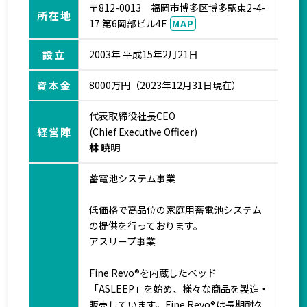
〒812-0013 福岡市博多区博多駅東2-4-
所在地
17 第6岡部ビル4F
MAP
設立
2003年 平成15年2月21日
資本金
8000万円（2023年12月31日現在）
代表取締役社長CEO
経営陣
(Chief Executive Officer)
林 暁明
蓄電池システム事業
低価格で高品位の家庭用蓄電池システム
の提供を行っております。
アスリープ事業
Fine Revo®を内蔵したベッド
「ASLEEP」を始め、様々な商品を製造・
販売しています。Fine Revo®は長期耐久